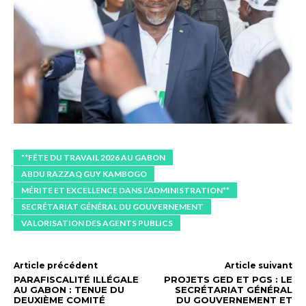
**FÊTE DU TRAVAIL 2026 AU GABON
ABDU RAZZAQ GUY KAMBOGO
MÉRITE ET EXCELLENCE DANS L’ADMINISTRATION**
SECRÉTARIAT GÉNÉRAL DU GOUVERNEMENT
VALORISATION DES AGENTS PUBLICS
Article précédent
Article suivant
PARAFISCALITÉ ILLÉGALE
PROJETS GED ET PGS : LE
AU GABON : TENUE DU
SECRÉTARIAT GÉNÉRAL
DEUXIÈME COMITÉ
DU GOUVERNEMENT ET