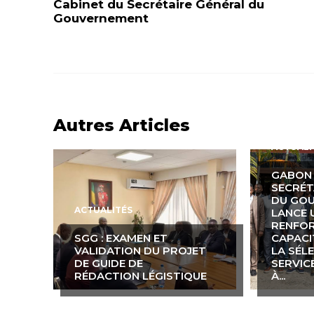
Cabinet du Secrétaire Général du
Gouvernement
Autres Articles
ACTUALI
GABON D
SECRÉT
DU GO
ACTUALITÉS
LANCE 
RENFO
SGG : EXAMEN ET
CAPACI
VALIDATION DU PROJET
LA SÉL
DE GUIDE DE
SERVIC
RÉDACTION LÉGISTIQUE
À...