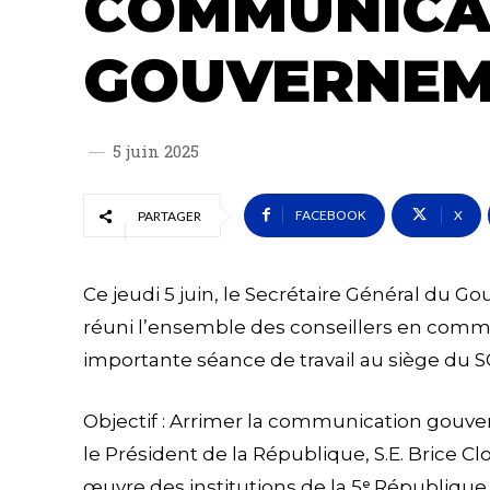
COMMUNICA
GOUVERNEM
5 juin 2025
FACEBOOK
X
PARTAGER
Ce jeudi 5 juin, le Secrétaire Général d
réuni l’ensemble des conseillers en commu
importante séance de travail au siège du S
Objectif : Arrimer la communication gouve
le Président de la République, S.E. Brice C
œuvre des institutions de la 5ᵉ République.