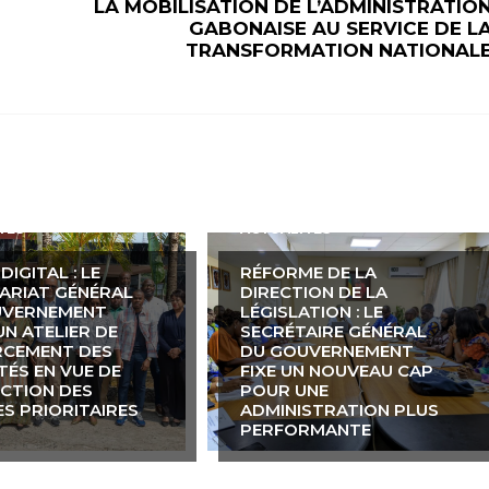
LA MOBILISATION DE L’ADMINISTRATIO
GABONAISE AU SERVICE DE L
TRANSFORMATION NATIONAL
TÉS
ACTUALITÉS
IGITAL : LE
RÉFORME DE LA
ARIAT GÉNÉRAL
DIRECTION DE LA
UVERNEMENT
LÉGISLATION : LE
UN ATELIER DE
SECRÉTAIRE GÉNÉRAL
RCEMENT DES
DU GOUVERNEMENT
TÉS EN VUE DE
FIXE UN NOUVEAU CAP
ECTION DES
POUR UNE
ES PRIORITAIRES
ADMINISTRATION PLUS
PERFORMANTE