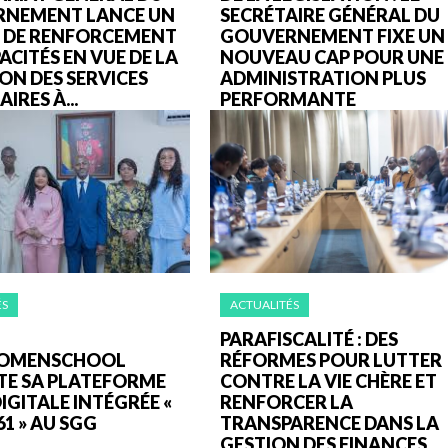
NEMENT LANCE UN
SECRÉTAIRE GÉNÉRAL DU
R DE RENFORCEMENT
GOUVERNEMENT FIXE UN
ACITÉS EN VUE DE LA
NOUVEAU CAP POUR UNE
ON DES SERVICES
ADMINISTRATION PLUS
IRES À...
PERFORMANTE
ÉS
ACTUALITÉS
PARAFISCALITÉ : DES
WOMENSCHOOL
RÉFORMES POUR LUTTER
TE SA PLATEFORME
CONTRE LA VIE CHÈRE ET
GITALE INTÉGRÉE «
RENFORCER LA
61 » AU SGG
TRANSPARENCE DANS LA
GESTION DES FINANCES